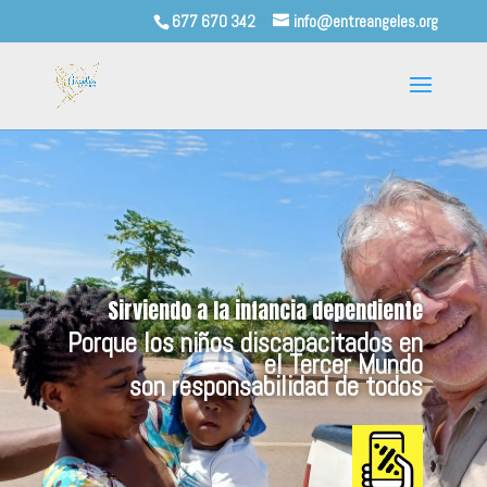
677 670 342
info@entreangeles.org
Sirviendo a la infancia dependiente
Porque los niños discapacitados en
el Tercer Mundo
son responsabilidad de todos